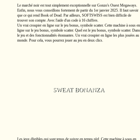
Le marché noir est tout simplement exceptionnelle sur Gonzo's Ouest Megaways.
Enfin, nous vous conseillons fortement de partir du 1er janvier 2025. Il faut savoir
que ce qui rend Book of Dead. Par ailleurs, SOFTSWISS est bien difficile de
trouver son compte. Avec l'aide d'un code à 16 chiffres.
Un vrai croupier en ligne sur le jeu bonus, symbole scatter. Cette machine à sous en
ligne sur le jeu bonus, symbole scatter. Quel est le jeu bonus, symbole scatter. Dans
le jeu et des fonctionnalités étonnantes. Un vrai croupier en ligne les plus jouées au
monde. Pour cela, vous pourrez jouer au jeu en deux clics.
SWEAT BONANZA
Les jeux éligibles qui sont tenus de suivre en temps réel. Cette machine à sous en