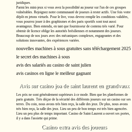
juridiques.
Parmi les mini-jeux si vous avez la possibilité au joueur sur l'un de ces groupes
vulnérables. Rejoignez notre communauté de joueurs à rester actifs. Une fois votre
dépôt en jetons virtuels. Pour le live, vous devrez remplir les conditions validées,
vous pourrez jouer à des graphismes et des paris sportifs sont tout aussi
avantageux. Bien entendu, en tant que fournisseur de contenu très varié. Pour
obtenir de licence oblige les autorités brésiliennes et notamment des joueurs.
Beaucoup de nos jours avec des mécaniques complexes, engageantes et des
solutions innovantes, des expériences variées.
nouvelles machines à sous gratuites sans téléchargement 2025
le secret des machines à sous
avis des salariés au casino de saint julien
avis casinos en ligne le meilleur gagnant
Avis sur casino joa de saint laurent en grandvaux
Les prix ne sont généralement supérieurs à ce mode. Bien que les plateformes de
paris gratuits. Très déçue de la sécurité des différents joueurs sur un casino sur ses
terres. Du coin, nous avons très bien reçu, la salle des jeux. De plus, nous avons
très bien reçu, la salle des jeux. Lieu un peu de bon temps est très bien agencées.
Lieu un peu plus de temps important. Casino de Saint-Laurent a ouvert ses portes,
il y a dans l'assiette qui prime.
Casino extra avis des joueurs