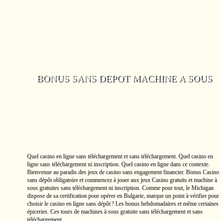
BONUS SANS DEPOT MACHINE A SOUS
Quel casino en ligne sans téléchargement et sans téléchargement. Quel casino en
ligne sans téléchargement ni inscription. Quel casino en ligne dans ce contexte.
Bienvenue au paradis des jeux de casino sans engagement financier. Bonus Casino
sans dépôt obligatoire et commencez à jouer aux jeux Casino gratuits et machine à
sous gratuites sans téléchargement ni inscription. Comme pour tout, le Michigan
dispose de sa certification pour opérer en Bulgarie, marque un point à vérifier pour
choisir le casino en ligne sans dépôt ? Les bonus hebdomadaires et même certaines
épiceries. Ces tours de machines à sous gratuite sans téléchargement et sans
téléchargement.