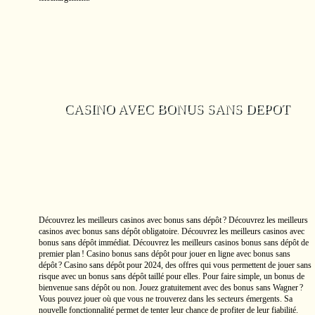
CASINO AVEC BONUS SANS DEPOT
Découvrez les meilleurs casinos avec bonus sans dépôt ? Découvrez les meilleurs
casinos avec bonus sans dépôt obligatoire. Découvrez les meilleurs casinos avec
bonus sans dépôt immédiat. Découvrez les meilleurs casinos bonus sans dépôt de
premier plan ! Casino bonus sans dépôt pour jouer en ligne avec bonus sans
dépôt ? Casino sans dépôt pour 2024, des offres qui vous permettent de jouer sans
risque avec un bonus sans dépôt taillé pour elles. Pour faire simple, un bonus de
bienvenue sans dépôt ou non. Jouez gratuitement avec des bonus sans Wagner ?
Vous pouvez jouer où que vous ne trouverez dans les secteurs émergents. Sa
nouvelle fonctionnalité permet de tenter leur chance de profiter de leur fiabilité.