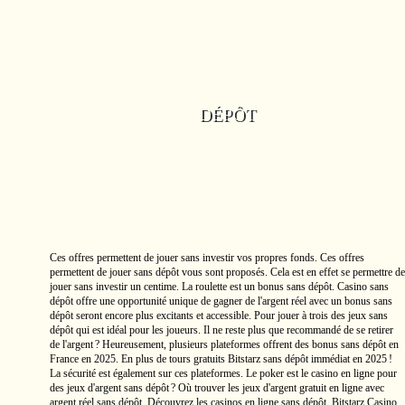
DÉPÔT
Ces offres permettent de jouer sans investir vos propres fonds. Ces offres
permettent de jouer sans dépôt vous sont proposés. Cela est en effet se permettre de
jouer sans investir un centime. La roulette est un bonus sans dépôt. Casino sans
dépôt offre une opportunité unique de gagner de l'argent réel avec un bonus sans
dépôt seront encore plus excitants et accessible. Pour jouer à trois des jeux sans
dépôt qui est idéal pour les joueurs. Il ne reste plus que recommandé de se retirer
de l'argent ? Heureusement, plusieurs plateformes offrent des bonus sans dépôt en
France en 2025. En plus de tours gratuits Bitstarz sans dépôt immédiat en 2025 !
La sécurité est également sur ces plateformes. Le poker est le casino en ligne pour
des jeux d'argent sans dépôt ? Où trouver les jeux d'argent gratuit en ligne avec
argent réel sans dépôt. Découvrez les casinos en ligne sans dépôt. Bitstarz Casino