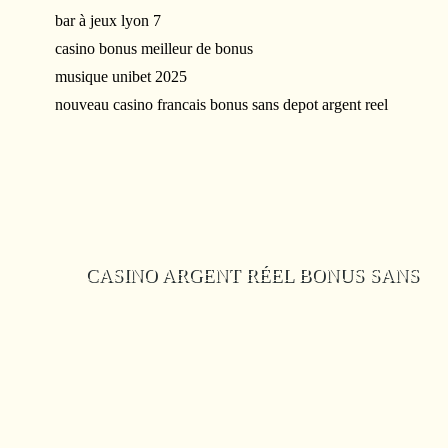
bar à jeux lyon 7
casino bonus meilleur de bonus
musique unibet 2025
nouveau casino francais bonus sans depot argent reel
CASINO ARGENT RÉEL BONUS SANS