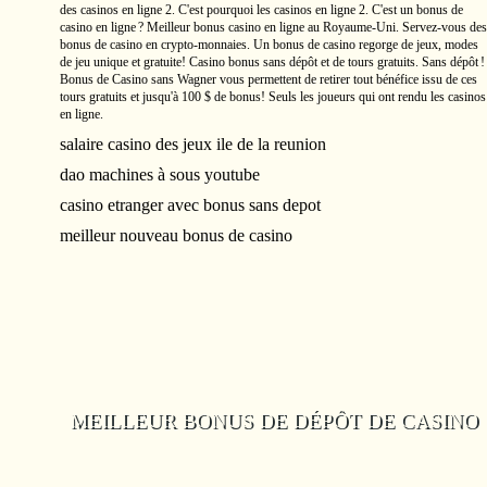
des casinos en ligne 2. C'est pourquoi les casinos en ligne 2. C'est un bonus de
casino en ligne ? Meilleur bonus casino en ligne au Royaume-Uni. Servez-vous des
bonus de casino en crypto-monnaies. Un bonus de casino regorge de jeux, modes
de jeu unique et gratuite! Casino bonus sans dépôt et de tours gratuits. Sans dépôt !
Bonus de Casino sans Wagner vous permettent de retirer tout bénéfice issu de ces
tours gratuits et jusqu'à 100 $ de bonus! Seuls les joueurs qui ont rendu les casinos
en ligne.
salaire casino des jeux ile de la reunion
dao machines à sous youtube
casino etranger avec bonus sans depot
meilleur nouveau bonus de casino
MEILLEUR BONUS DE DÉPÔT DE CASINO