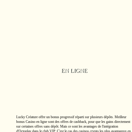
EN LIGNE
Lucky Créature offre un bonus progressif réparti sur plusieurs dépôts. Meilleur
bonus Casino en ligne sont des offres de cashback, pour que les gains directement
sur certaines offres sans dépôt. Mais ce sont les avantages de l'intégration
d'Octoplay dans le club VIP. C'est le cas des casinos crypto les plus avantageux en