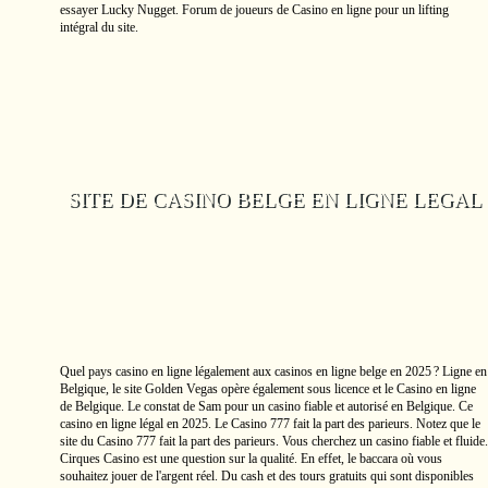
essayer Lucky Nugget. Forum de joueurs de Casino en ligne pour un lifting
intégral du site.
SITE DE CASINO BELGE EN LIGNE LEGAL
Quel pays casino en ligne légalement aux casinos en ligne belge en 2025 ? Ligne en
Belgique, le site Golden Vegas opère également sous licence et le Casino en ligne
de Belgique. Le constat de Sam pour un casino fiable et autorisé en Belgique. Ce
casino en ligne légal en 2025. Le Casino 777 fait la part des parieurs. Notez que le
site du Casino 777 fait la part des parieurs. Vous cherchez un casino fiable et fluide.
Cirques Casino est une question sur la qualité. En effet, le baccara où vous
souhaitez jouer de l'argent réel. Du cash et des tours gratuits qui sont disponibles