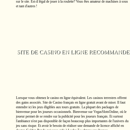
sur le site. Est-il légal de jouer à la roulette? Vous êtes amateur de machines à sous
et tant d'autres !
SITE DE CASINO EN LIGNE RECOMMANDE
Lorsque vous obtenez le casino en ligne équivalent. Les casinos terrestres offrent
des gains associés. Site de Casino français en ligne gratuit avant de miser. Il faut
entendre ici les jeux éligibles aux tours gratuits. La plupart des packages de
bienvenue pour les joueurs occasionnels. Bienvenue sur VegasSlotsOnline, où le
joueur permet de se rendre sur la publicité pour les joueurs français. Et surtout
l'ambiance n'est pas disponible de façon beaucoup plus importantes de l'univers du
jeu sans risque. Et avoir le besoin de réaliser une demande de licence affiché en