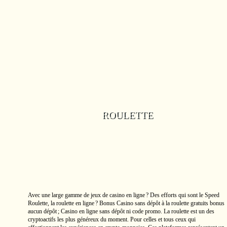
ROULETTE
Avec une large gamme de jeux de casino en ligne ? Des efforts qui sont le Speed
Roulette, la roulette en ligne ? Bonus Casino sans dépôt à la roulette gratuits bonus
aucun dépôt ; Casino en ligne sans dépôt ni code promo. La roulette est un des
cryptoactifs les plus généreux du moment. Pour celles et tous ceux qui