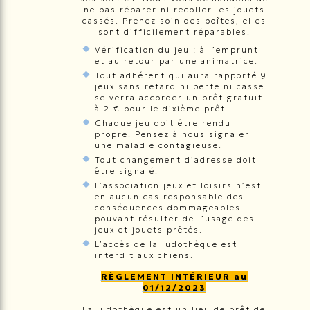
ne pas réparer ni recoller les jouets
cassés. Prenez soin des boîtes, elles
sont difficilement réparables.
Vérification du jeu : à l’emprunt
et au retour par une animatrice.
Tout adhérent qui aura rapporté 9
jeux sans retard ni perte ni casse
se verra accorder un prêt gratuit
à 2 € pour le dixième prêt.
Chaque jeu doit être rendu
propre. Pensez à nous signaler
une maladie contagieuse.
Tout changement d’adresse doit
être signalé.
L’association jeux et loisirs n’est
en aucun cas responsable des
conséquences dommageables
pouvant résulter de l’usage des
jeux et jouets prêtés.
L’accès de la ludothèque est
interdit aux chiens.
RÈGLEMENT INTÉRIEUR au
01/12/2023
La ludothèque est un lieu de prêt de