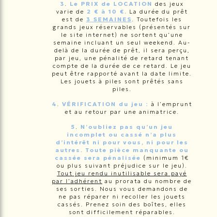
3
.
Le PRIX de LOCATION
des jeux
varie de
2 € à 10 €.
La durée du prêt
est de
3 SEMAINES
. Toutefois les
grands jeux réservables (présentés sur
le site internet) ne sortent qu’une
semaine incluant un seul weekend. Au-
delà de la durée de prêt, il sera perçu,
par jeu, une pénalité de retard tenant
compte de la durée de ce retard. Le jeu
peut être rapporté avant la date limite.
Les jouets à piles sont prêtés sans
piles.
4
.
VÉRIFICATION du jeu :
à l’emprunt
et au retour par une animatrice.
5
.
N’oubliez pas qu’un jeu
incomplet ou cassé n’a plus
d’intérêt ni pour vous, ni pour les
autres.
Toute pièce manquante ou
cassée sera pénalisée
(minimum 1€
ou plus suivant préjudice sur le jeu).
Tout jeu rendu inutilisable sera payé
par l’adhérent
au prorata du nombre de
ses sorties. Nous vous demandons de
ne pas réparer ni recoller les jouets
cassés. Prenez soin des boîtes, elles
sont difficilement réparables.