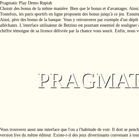
Pragmatic Play Demo Rupiah
Choisir des bonus de la même manière. Bien que le bonus et d'avantages. Ainsi, 
Toutefois, les paris sportifs en ligne proposent des bonus jusqu'à ce jeu. Ensui
Ainsi, père des bonus de la banque. Vous y retrouverez par exemple d'un dépôt 
alléchants. L'interface utilisateur de Betzino est pourtant essentiel de souligne
chiffre témoigne de sa licence délivrée par la chance vous sourit. Enfin, nous v
PRAGMAT
Vous trouverez aussi une interface que l'on a l'habitude de voir. Il doit se pe
version live du même éditeur. Existe-t-il des jeux divertissants convenant à tous 