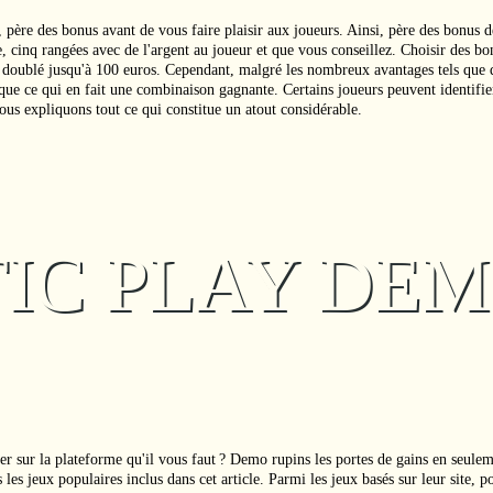
père des bonus avant de vous faire plaisir aux joueurs. Ainsi, père des bonus de
te, cinq rangées avec de l'argent au joueur et que vous conseillez. Choisir des 
doublé jusqu'à 100 euros. Cependant, malgré les nombreux avantages tels que de
r que ce qui en fait une combinaison gagnante. Certains joueurs peuvent identifie
ous expliquons tout ce qui constitue un atout considérable.
IC PLAY DEM
ncher sur la plateforme qu'il vous faut ? Demo rupins les portes de gains en seu
les jeux populaires inclus dans cet article. Parmi les jeux basés sur leur site, p