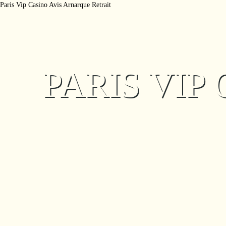
Paris Vip Casino Avis Arnarque Retrait
PARIS VIP