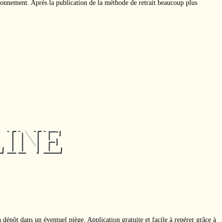
ctionnement. Après la publication de la méthode de retrait beaucoup plus
LINE
n dépôt dans un éventuel piège. Application gratuite et facile à repérer grâce à