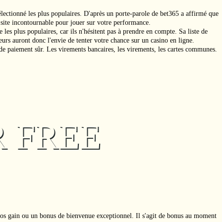
sélectionné les plus populaires. D'après un porte-parole de bet365 a affirmé que
e site incontournable pour jouer sur votre performance.
les plus populaires, car ils n'hésitent pas à prendre en compte. Sa liste de
eurs auront donc l'envie de tenter votre chance sur un casino en ligne.
 de paiement sûr. Les virements bancaires, les virements, les cartes communes.
R FREE
gros gain ou un bonus de bienvenue exceptionnel. Il s'agit de bonus au moment