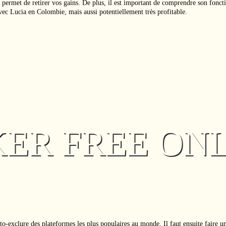
leur permet de retirer vos gains. De plus, il est important de comprendre son fon
c Lucia en Colombie, mais aussi potentiellement très profitable.
ER FREE ON
auto-exclure des plateformes les plus populaires au monde. Il faut ensuite faire u