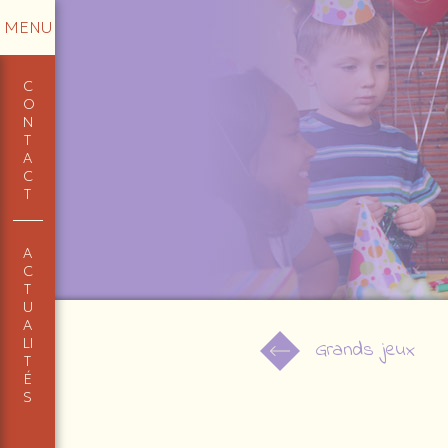
MENU
C
O
N
T
A
C
T
A
C
T
U
A
LI
Grands jeux
T
É
S