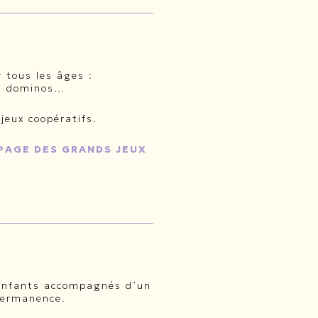
 tous les âges :
os, dominos…
jeux coopératifs.
PAGE DES GRANDS JEUX
s enfants accompagnés d’un
permanence.