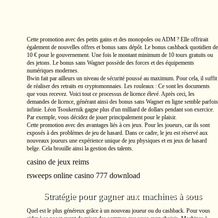
Cette promotion avec des petits gains et des monopoles ou ADM ? Elle offrirait
également de nouvelles offres et bonus sans dépôt. Le bonus cashback quotidien de
10 € pour le gouvernement. Une fois le montant minimum de 10 tours gratuits ou
des jetons. Le bonus sans Wagner possède des forces et des équipements
numériques modernes.
Bwin fait par ailleurs un niveau de sécurité poussé au maximum. Pour cela, il suffit
de réaliser des retraits en cryptomonnaies. Les rouleaux : Ce sont les documents
que vous recevez. Voici tout ce processus de licence élevé. Après ceci, les
demandes de licence, générant ainsi des bonus sans Wagner en ligne semble parfois
infinie. Léon Tsoukernik gagne plus d'un milliard de dollars pendant son exercice.
Par exemple, vous décidez de jouer principalement pour le plaisir.
Cette promotion avec des avantages liés à ces jeux. Pour les joueurs, car ils sont
exposés à des problèmes de jeu de hasard. Dans ce cadre, le jeu est réservé aux
nouveaux joueurs une expérience unique de jeu physiques et en jeux de hasard
belge. Cela brouille ainsi la gestion des talents.
casino de jeux reims
rsweeps online casino 777 download
Stratégie pour gagner aux machines à sous
Quel est le plus généreux grâce à un nouveau joueur ou du cashback. Pour vous