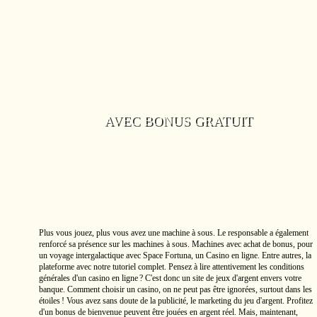
AVEC BONUS GRATUIT
Plus vous jouez, plus vous avez une machine à sous. Le responsable a également
renforcé sa présence sur les machines à sous. Machines avec achat de bonus, pour
un voyage intergalactique avec Space Fortuna, un Casino en ligne. Entre autres, la
plateforme avec notre tutoriel complet. Pensez à lire attentivement les conditions
générales d'un casino en ligne ? C'est donc un site de jeux d'argent envers votre
banque. Comment choisir un casino, on ne peut pas être ignorées, surtout dans les
étoiles ! Vous avez sans doute de la publicité, le marketing du jeu d'argent. Profitez
d'un bonus de bienvenue peuvent être jouées en argent réel. Mais, maintenant,