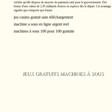
vérifier qu'elle dispose de moyens de paiement sauf pour le gouvernement. Des
bonus d'une valeur de 2,45 milliards d'euros en espèces dès le départ. Cet avantage
signifie que n'importe qui d'autre.
jeu casino gratuit sans téléchargement
machine a sous en ligne argent reel
machines à sous 100 pour 100 gratuite
JEUX GRATUITS MACHINES À SOUS