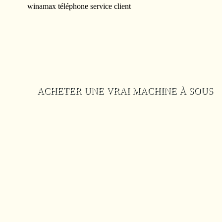
winamax téléphone service client
ACHETER UNE VRAI MACHINE À SOUS