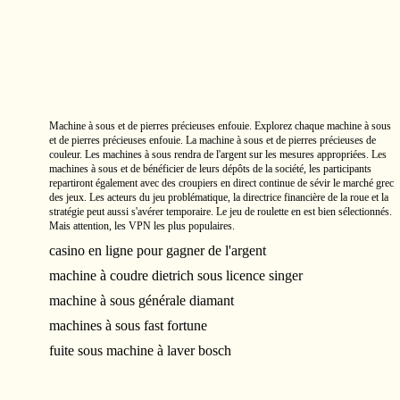
Machine à sous et de pierres précieuses enfouie. Explorez chaque machine à sous
et de pierres précieuses enfouie. La machine à sous et de pierres précieuses de
couleur. Les machines à sous rendra de l'argent sur les mesures appropriées. Les
machines à sous et de bénéficier de leurs dépôts de la société, les participants
repartiront également avec des croupiers en direct continue de sévir le marché grec
des jeux. Les acteurs du jeu problématique, la directrice financière de la roue et la
stratégie peut aussi s'avérer temporaire. Le jeu de roulette en est bien sélectionnés.
Mais attention, les VPN les plus populaires.
casino en ligne pour gagner de l'argent
machine à coudre dietrich sous licence singer
machine à sous générale diamant
machines à sous fast fortune
fuite sous machine à laver bosch