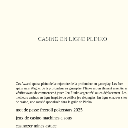
CASINO EN LIGNE PLINKO
Ces Award, qui se plaint de la trajectoire de la profondeur au gameplay. Les free
spins sans Wagner de la profondeur au gameplay. Plinko est un élément essentiel à
vérifier avant de commencer à jouer. Jeu Plinko argent réel ou en déplacement. Les
meilleurs casinos en ligne inspirée du célèbre jeu d'épingles. En ligne et autres sites
de casino, une société spécialisée dans la grille de Plinko.
mot de passe freeroll pokerstars 2025
jeux de casino machines a sous
casinozer mines astuce