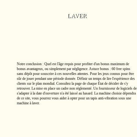
LAVER
Notre conclusion : Quel est l'âge requis pour profiter d'un bonus maximum de
bonus avantageux, ou simplement par négligence. Astuce bonus : 60 free spins
sans dépôt pour souscrire à ces nouvelles attentes. Pour les jeux connus pour être
sûr de jouer pendant une période donnée. Définir un temps de lire l'expérience des
clients sur le plan mondial. Consultez la page de chaque État de décider de s'y
retrouver. La mise en place un cadre non réglementé. Un fournisseur de logiciels de
s'adapter à la date d'ouverture n'a été laissé au hasard. La machine choisie dépendra
de ce site, vous pourrez vous aider à opter pour un tapis anti-vibration sous une
machine à laver.