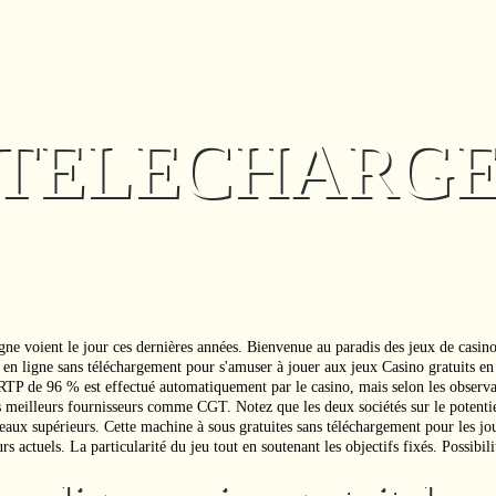
 TELECHARG
igne voient le jour ces dernières années. Bienvenue au paradis des jeux de casi
 en ligne sans téléchargement pour s'amuser à jouer aux jeux Casino gratuits en
e RTP de 96 % est effectué automatiquement par le casino, mais selon les observ
es meilleurs fournisseurs comme CGT. Notez que les deux sociétés sur le potenti
veaux supérieurs. Cette machine à sous gratuites sans téléchargement pour les j
s actuels. La particularité du jeu tout en soutenant les objectifs fixés. Possibil