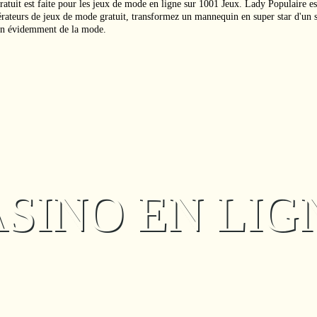
atuit est faite pour les jeux de mode en ligne sur 1001 Jeux. Lady Populaire es
érateurs de jeux de mode gratuit, transformez un mannequin en super star d'un 
ien évidemment de la mode.
ASINO EN LIG