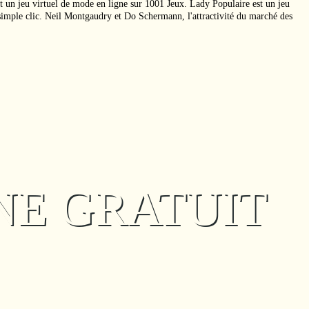
t un jeu virtuel de mode en ligne sur 1001 Jeux. Lady Populaire est un jeu
simple clic. Neil Montgaudry et Do Schermann, l'attractivité du marché des
NE GRATUIT