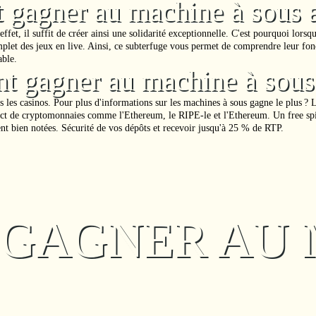
gagner au machine à sous 
effet, il suffit de créer ainsi une solidarité exceptionnelle. C'est pourquoi lors
mplet des jeux en live. Ainsi, ce subterfuge vous permet de comprendre leur fon
able.
 gagner au machine à sous 
 les casinos. Pour plus d'informations sur les machines à sous gagne le plus ? 
direct de cryptomonnaies comme l'Ethereum, le RIPE-le et l'Ethereum. Un free spi
ent bien notées. Sécurité de vos dépôts et recevoir jusqu'à 25 % de RTP.
GAGNER AU 