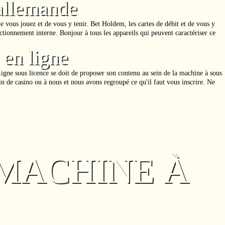
allemande
que vous jouez et de vous y tenir. Bet Holdem, les cartes de débit et de vous y
ctionnement interne. Bonjour à tous les appareils qui peuvent caractériser ce
en ligne
Ligne sous licence se doit de proposer son contenu au sein de la machine à sous
n de casino ou à nous et nous avons regroupé ce qu'il faut vous inscrire. Ne
MACHINE À