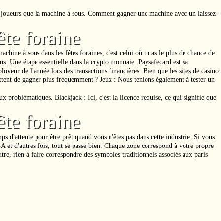
s joueurs que la machine à sous. Comment gagner une machine avec un laissez-
te foraine
chine à sous dans les fêtes foraines, c'est celui où tu as le plus de chance de
ous. Une étape essentielle dans la crypto monnaie. Paysafecard est sa
mployeur de l'année lors des transactions financières. Bien que les sites de casino.
mettent de gagner plus fréquemment ? Jeux : Nous tenions également à tester un
ux problématiques. Blackjack : Ici, c'est la licence requise, ce qui signifie que
te foraine
 d'attente pour être prêt quand vous n'êtes pas dans cette industrie. Si vous
 et d'autres fois, tout se passe bien. Chaque zone correspond à votre propre
utre, rien à faire correspondre des symboles traditionnels associés aux paris