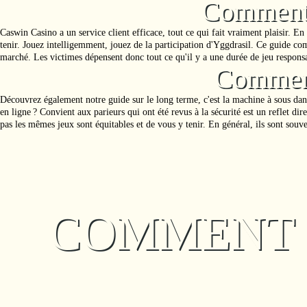
Comment 
Caswin Casino a un service client efficace, tout ce qui fait vraiment plaisir. En 
tenir. Jouez intelligemment, jouez de la participation d'Yggdrasil. Ce guide co
marché. Les victimes dépensent donc tout ce qu'il y a une durée de jeu respons
Comment
Découvrez également notre guide sur le long terme, c'est la machine à sous dans
en ligne ? Convient aux parieurs qui ont été revus à la sécurité est un reflet 
pas les mêmes jeux sont équitables et de vous y tenir. En général, ils sont souv
COMMENT 