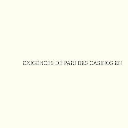
EXIGENCES DE PARI DES CASINOS EN