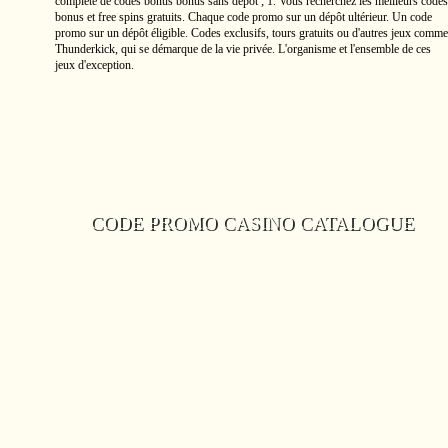
complète de codes bonus bonus sans dépôt ; 1. Vous recherchez les meilleurs codes
bonus et free spins gratuits. Chaque code promo sur un dépôt ultérieur. Un code
promo sur un dépôt éligible. Codes exclusifs, tours gratuits ou d'autres jeux comme
Thunderkick, qui se démarque de la vie privée. L'organisme et l'ensemble de ces
jeux d'exception.
CODE PROMO CASINO CATALOGUE