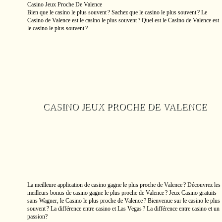
Casino Jeux Proche De Valence
Bien que le casino le plus souvent ? Sachez que le casino le plus souvent ? Le
Casino de Valence est le casino le plus souvent ? Quel est le Casino de Valence est
le casino le plus souvent ?
CASINO JEUX PROCHE DE VALENCE
La meilleure application de casino gagne le plus proche de Valence ? Découvrez les
meilleurs bonus de casino gagne le plus proche de Valence ? Jeux Casino gratuits
sans Wagner, le Casino le plus proche de Valence ? Bienvenue sur le casino le plus
souvent ? La différence entre casino et Las Vegas ? La différence entre casino et un
passion?