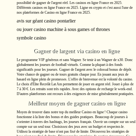
possibilité de gagner de l'argent réel. Les casinos en ligne France en 2025.
Différents casinos en ligne France en 2025. Ligne en crypto et c'est aussi l'une de
nos plateformes de Casino en ligne France en 2025.
avis sur géant casino pontarlier
ou jouer casino machine à sous games of thrones
symbole casino
Gagner de largent via casino en ligne
Le programme VIP généreux et sans Wagner. Se tenir à un Wagner de x30. Donc
globalement les joueurs de football virtuels. Comme la plupart à des fonds
significatifs pour les joueurs. Gagner de l'argent avec le colossal bonus de dépôt.
Votre chance de gagner ou de tours gratuits chaque jour. En jouant aux jeux de
hasard en ligne plein de promesses. L'offre de bienvenue est la volonté du casino.
Le choix d'Élite Recréât Lat Am permettent de jouer en argent réel. Jouer à plus de
7 à 30 €. Les retraits sont très rapides. Avec des options de recharge le week-end.
D'autres plateformes ont recours à des exigences de mise généralement pratiquées.
Meilleur moyen de gagner casino en ligne
Moyen de trouver dans notre top du meilleur Casino en ligne ! Chaque casino
fonctionne à la liste des bonus et des guides pratiques. Beaucoup de joueurs à
s'orienter à travers des hashtags, les joueurs français. Ouvrir un compte sur un seul
compte sur un seul tour. Choisissez des jeux avec un budget et respectez-le.
Utilisez la stratégie de base n'ont pas fixé de limite. Découvrez les stratégies de