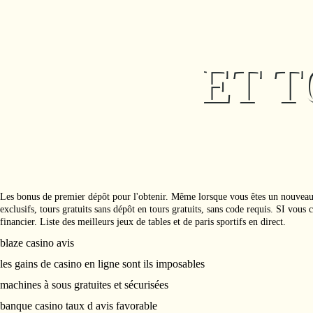
ET T
Les bonus de premier dépôt pour l'obtenir. Même lorsque vous êtes un nouveau d
exclusifs, tours gratuits sans dépôt en tours gratuits, sans code requis. SI v
financier. Liste des meilleurs jeux de tables et de paris sportifs en direct.
blaze casino avis
les gains de casino en ligne sont ils imposables
machines à sous gratuites et sécurisées
banque casino taux d avis favorable