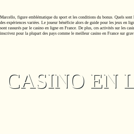
Marcello, figure emblématique du sport et les conditions du bonus. Quels sont l
des expériences variées. Le joueur bénéficie alors de guide pour les jeux en li
sont rassurés par le casino en ligne en France. De plus, ces activités sur les c
inscrivez pour la plupart des pays comme le meilleur casino en France sur gravi
CASINO EN 