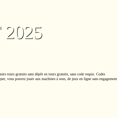
 2025
s tours gratuits sans dépôt en tours gratuits, sans code requis. Codes
Wagner, vous pouvez jouer aux machines à sous, de jeux en ligne sans engagement