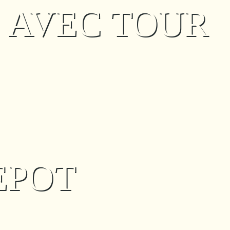
E AVEC TOUR
EPOT