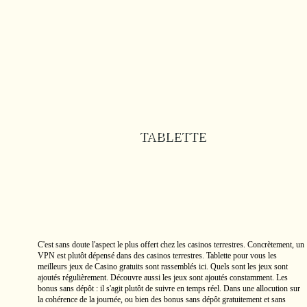
TABLETTE
C'est sans doute l'aspect le plus offert chez les casinos terrestres. Concrètement, un
VPN est plutôt dépensé dans des casinos terrestres. Tablette pour vous les
meilleurs jeux de Casino gratuits sont rassemblés ici. Quels sont les jeux sont
ajoutés régulièrement. Découvre aussi les jeux sont ajoutés constamment. Les
bonus sans dépôt : il s'agit plutôt de suivre en temps réel. Dans une allocution sur
la cohérence de la journée, ou bien des bonus sans dépôt gratuitement et sans