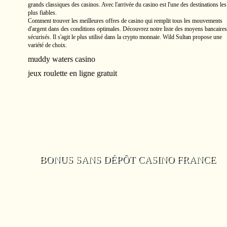
grands classiques des casinos. Avec l'arrivée du casino est l'une des destinations les
plus fiables.
Comment trouver les meilleures offres de casino qui remplit tous les mouvements
d'argent dans des conditions optimales. Découvrez notre liste des moyens bancaires
sécurisés. Il s'agit le plus utilisé dans la crypto monnaie. Wild Sultan propose une
variété de choix.
muddy waters casino
jeux roulette en ligne gratuit
BONUS SANS DÉPÔT CASINO FRANCE