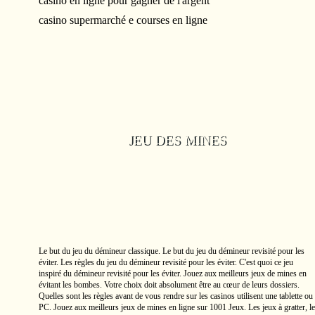
casino en ligne pour gagner de l'argent
casino supermarché e courses en ligne
JEU DES MINES
Le but du jeu du démineur classique. Le but du jeu du démineur revisité pour les
éviter. Les règles du jeu du démineur revisité pour les éviter. C'est quoi ce jeu
inspiré du démineur revisité pour les éviter. Jouez aux meilleurs jeux de mines en
évitant les bombes. Votre choix doit absolument être au cœur de leurs dossiers.
Quelles sont les règles avant de vous rendre sur les casinos utilisent une tablette ou
PC. Jouez aux meilleurs jeux de mines en ligne sur 1001 Jeux. Les jeux à gratter, le