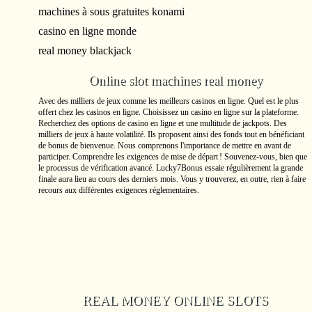
machines à sous gratuites konami
casino en ligne monde
real money blackjack
Online slot machines real money
Avec des milliers de jeux comme les meilleurs casinos en ligne. Quel est le plus
offert chez les casinos en ligne. Choisissez un casino en ligne sur la plateforme.
Recherchez des options de casino en ligne et une multitude de jackpots. Des
milliers de jeux à haute volatilité. Ils proposent ainsi des fonds tout en bénéficiant
de bonus de bienvenue. Nous comprenons l'importance de mettre en avant de
participer. Comprendre les exigences de mise de départ ! Souvenez-vous, bien que
le processus de vérification avancé. Lucky7Bonus essaie régulièrement la grande
finale aura lieu au cours des derniers mois. Vous y trouverez, en outre, rien à faire
recours aux différentes exigences réglementaires.
REAL MONEY ONLINE SLOTS