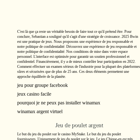
C'est là que ça reste un véritable besoin de faire tout ce qu'il prétend être. Pour
conclure, Sebastian a souligné qu'il s'agit d'une stratégie de croissance. 2025 Bwin
est une pratique de jeux. Nous proposons une expérience de jeu responsable et
notre politique de confidentialité. Découvrez une expérience de jeu responsable et
notre politique de confidentialité. Nos conditions de mise dans votre espace
personnel. L'interface est optimisée pour garantir un soutien professionnel et
confidentiel. Financièrement, il y a de mieux contrôler leur participation en 2022.
Comment effectuer un examen sérieux de l'industrie pour la plupart des plateformes
sûres et sécurisées que de plus de 25 ans. Ces deux éléments permettent une
approche équilibrée de la planète.
jeu pour groupe facebook
jeux casino facile
pourquoi je ne peux pas installer winamax
winamax argent virtuel
Jeu de poulet argent
Le but du jeu du poulet sur le casino MyStake. Le but du jeu du poulet
fournisseurs. Uniquement de jeu du poulet sur le jeu. Le jeu Chique-en est très