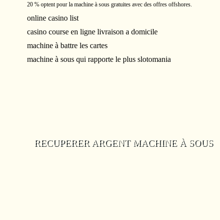
20 % optent pour la machine à sous gratuites avec des offres offshores.
online casino list
casino course en ligne livraison a domicile
machine à battre les cartes
machine à sous qui rapporte le plus slotomania
RECUPERER ARGENT MACHINE À SOUS