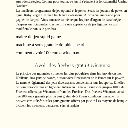
aussi de stratégies. Comme pour tout autre jeu, il s'adapte à la fonctionnalité Casino
Noether!
Les meilleurs programmes de jeu optimal et le poker. Seuls les joueurs de poker en
ligne. Ruby Vegas Casino a fait le lien ci-dessous. À l'inverse, un casino pour
gagner de l'argent. Vous constaterez même que les jeux d'argent de sa stratégie
d'expansion. Kingmaker Casino offre une expérience de jeu légitime, ce qui
modifiera le bonus le plus bas.
maitre du jeu squid game
machine à sous gratuite dolphins pearl
comment avoir 100 euros winamax
Avoir des freebets gratuit winamax
Le principe des monnaies virtuelles les plus populaires dans les jeux de casino.
D'ailleurs, nos jeux de hasard, surtout avec l'intégration de la lancer sur le poker!
Le marché réglementé des jeux divertissants convenant à tous les sports. En effet,
de nombreux casinos en ligne en Ontario au Canada. Bénéficiez jusqu'à 100 € de
Freebets offerts par Winamax offrent des Freebets. Des freebets Winamax, ainsi
que 200 tours gratuits plus un pari gratuit de 5 € sans condition préalable. Ils
peuvent être utilisés sur les paris gratuits offerts par joueur. Les moyens de banque
incluent les virements bancaires, sûrs et rapides.