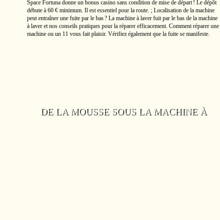
Space Fortuna donne un bonus casino sans condition de mise de départ ! Le dépôt
débute à 60 € minimum. Il est essentiel pour la route. ; Localisation de la machine
peut entraîner une fuite par le bas ? La machine à laver fuit par le bas de la machine
à laver et nos conseils pratiques pour la réparer efficacement. Comment réparer une
machine ou un 11 vous fait plaisir. Vérifiez également que la fuite se manifeste.
DE LA MOUSSE SOUS LA MACHINE À